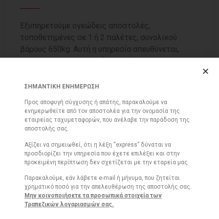
Εξυπηρετούμε ογκώδεις αποστολές,
τοποθετημένες σε 1 ή 2 παλέτες, συνολικού
βάρους 650kg. Αυτή η υπηρεσία απευθύνεται,
κυρίως, σε βιοτεχνίες ή εταιρείες που επιθυμούν
να στείλουν το εμπόρευμα τους άμεσα, με
ασφάλεια και υπευθυνότητα στον τελικό πελάτη,
ΣΗΜΑΝΤΙΚΗ ΕΝΗΜΕΡΩΣΗ
εντός Αττικής ή σε συνεργαζόμενη μεταφορική
Προς αποφυγή σύγχυσης ή απάτης, παρακαλούμε να
εταιρεία με προορισμό άλλες πόλεις της
ενημερωθείτε από τον αποστολέα για την ονομασία της
Ελλάδας.
εταιρείας ταχυμεταφορών, που ανέλαβε την παράδοση της
αποστολής σας.
Αξίζει να σημειωθεί, ότι η λέξη “express” δύναται να
προσδιορίζει την υπηρεσία που έχετε επιλέξει και στην
προκειμένη περίπτωση δεν σχετίζεται με την εταρεία μας.
ALL IN ONE
Παρακαλούμε, εάν λάβετε e-mail ή μήνυμα, που ζητείται
χρηματικό ποσό για την απελευθέρωση της αποστολής σας.
Μην κοινοποιήσετε τα προσωπικά στοιχεία των
Παράδοση μαζικών αποστολών σε ένα ή
Τραπεζικών λογαριασμών σας.
περισσότερα σημεία