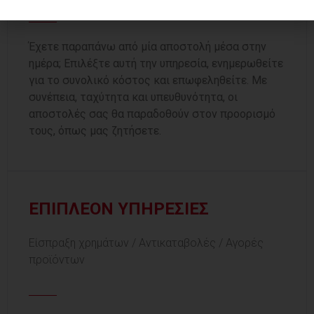
Έχετε παραπάνω από μία αποστολή μέσα στην
ημέρα; Επιλέξτε αυτή την υπηρεσία, ενημερωθείτε
για το συνολικό κόστος και επωφεληθείτε. Με
συνέπεια, ταχύτητα και υπευθυνότητα, οι
αποστολές σας θα παραδοθούν στον προορισμό
τους, όπως μας ζητήσετε.
ΕΠΙΠΛΕΟΝ ΥΠΗΡΕΣΙΕΣ
Είσπραξη χρημάτων / Αντικαταβολές / Αγορές
προϊόντων