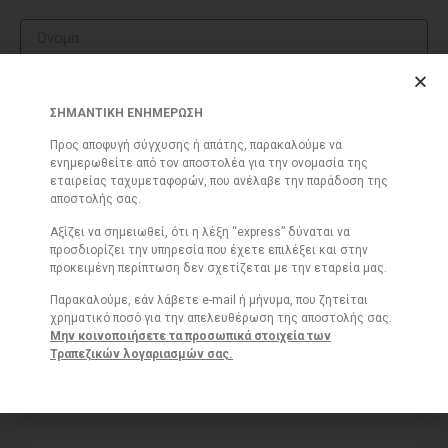
ΣΗΜΑΝΤΙΚΗ ΕΝΗΜΕΡΩΣΗ
Προς αποφυγή σύγχυσης ή απάτης, παρακαλούμε να
ενημερωθείτε από τον αποστολέα για την ονομασία της
εταιρείας ταχυμεταφορών, που ανέλαβε την παράδοση της
αποστολής σας.
Αξίζει να σημειωθεί, ότι η λέξη “express” δύναται να
προσδιορίζει την υπηρεσία που έχετε επιλέξει και στην
προκειμένη περίπτωση δεν σχετίζεται με την εταρεία μας.
Αποδέχομαι τους
όρους χρήσης και την πολιτική
Παρακαλούμε, εάν λάβετε e-mail ή μήνυμα, που ζητείται
απορρήτου
χρηματικό ποσό για την απελευθέρωση της αποστολής σας.
Μην κοινοποιήσετε τα προσωπικά στοιχεία των
ΑΠΟΣΤΟΛΗ
Τραπεζικών λογαριασμών σας.